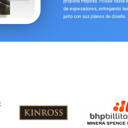
propone mejoras. Posee vasta ex
de espesadores, entregando las
junto con sus planos de diseño.