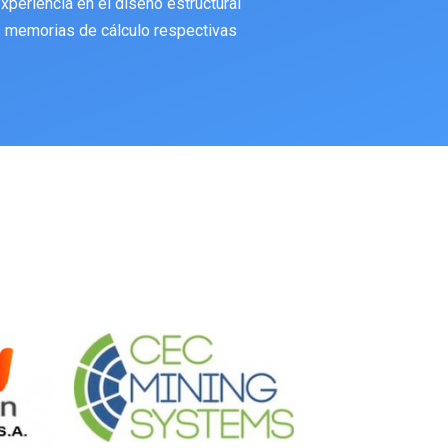
periencia en el diseño estructural
 memorias de cálculo respectivas