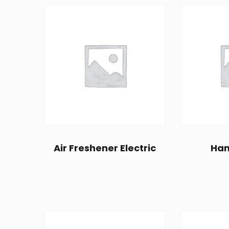
Air Freshener Electric
Han
$
20.00
Sale!