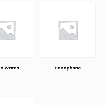
d Watch
Headphone
$
20.00
$
20.00