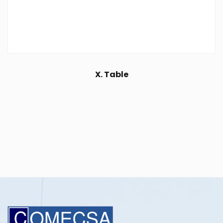
X. Table
$
25.00